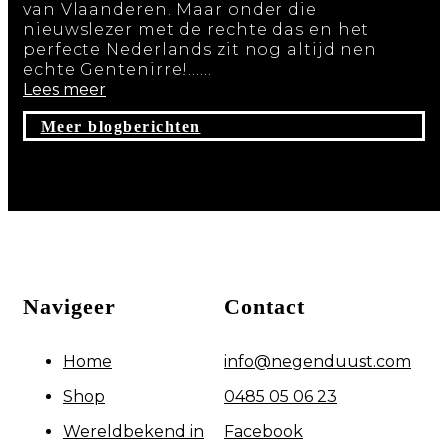
van Vlaanderen. Maar onder die
nieuwslezer met de rechte das en het
perfecte Nederlands zit nog altijd nen
echte Gentenirre!…...
Lees meer
Meer blogberichten
Navigeer
Contact
Home
info@negenduust.com
Shop
0485 05 06 23
Wereldbekend in
Facebook