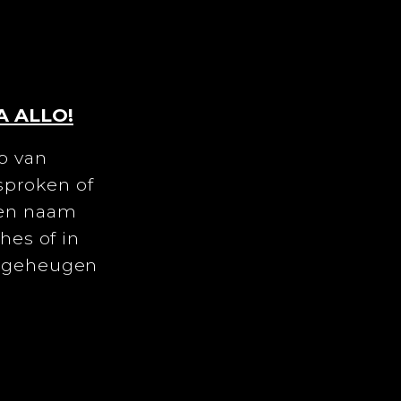
A ALLO!
ab van
sproken of
een naam
ches of in
ef geheugen